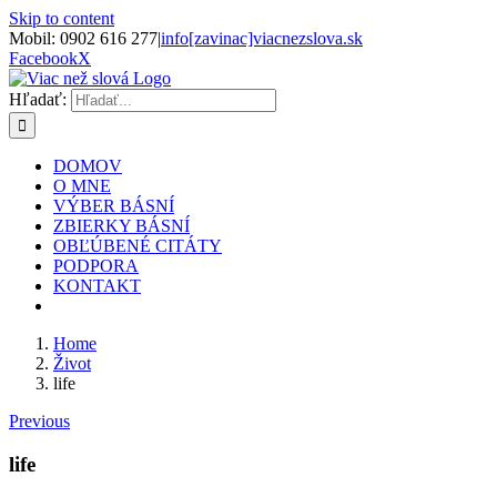
Skip to content
Mobil: 0902 616 277
|
info[zavinac]viacnezslova.sk
Facebook
X
Hľadať:
DOMOV
O MNE
VÝBER BÁSNÍ
ZBIERKY BÁSNÍ
OBĽÚBENÉ CITÁTY
PODPORA
KONTAKT
Home
Život
life
Previous
life