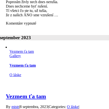
Poprosím živly nech dnes nerušia.
Dnes nechceme byť rušení.
Tí všetci čo ste tu, už tušia,
že z našich ÁNO sme vzrušení …
na
Komentáre vypnuté
Poprosím
september 2023
Vezmem ťa tam
Gallery
Vezmem ťa tam
O láske
Vezmem ťa tam
By
mistr
|
8 septembra, 2023
|
Categories:
O láske
|