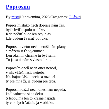
Poprosím
By
mistr
|
10 novembra, 2023
|
Categories:
O láske
|
Poprosím slnko nech dopraje nám čas,
byť chvíľu spolu na lúke.
Kde počuť bude len tvoj hlas,
kde budem ťa mať po ruke.
Poprosím vietor nech neruší nám plány,
a môžem si ťa vychutnať.
Len okamih chceme tu byť sami.
To ja sa ti mám s vlasmi hrať.
Poprosím oheň nech dnes nehorí,
v nás vášeň hasiť netreba.
Nechajme lásku nech sa rozhorí,
ty pre mňa ži, ja budem pre teba.
Poprosím dážď nech dnes nám nepadá,
keď sadneme si na deku.
S tebou ma len to krásne napadá,
ty v bielych šatách, ja v obleku.