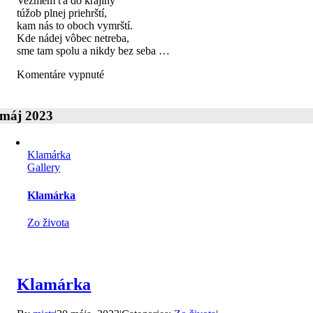
Vezmem ťa do krajiny
túžob plnej priehrští,
kam nás to oboch vymrští.
Kde nádej vôbec netreba,
sme tam spolu a nikdy bez seba …
na
Komentáre vypnuté
Vezmem
ťa
tam
máj 2023
Klamárka
Gallery
Klamárka
Zo života
Klamárka