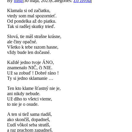
By
mistr
|
30 mája, 2023
|
Categories:
Zo života
|
Klamala si od začiatku,
vtedy som mal spozornieť.
Od pondelka až do piatku.
Tak si radšej skutky trieď.
Slová, tie máš strašne krásne,
ale činy opačné.
Všetko k tebe razom hasne,
vždy bude len dočasné.
Každé jedno tvoje ÁNO,
znamenalo NIČ, či NIE.
Už sa zobuď ! Dobré ráno !
Ty si jedno sklamanie …
Ten kto klame šťastný nie je,
ani nikdy nebude.
Už dlho to všetci vieme,
to nie je o osude.
A ten si tiež sama riadiš,
ako skončíš, dopadneš,
Ľudí vôkol seba stratíš,
a raz prachom zapadneš.