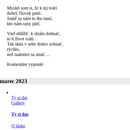
Myslel som si, že k tej tvári
dobrý človek patrí.
Snáď sa nám to iba marí,
kto nám rany jatrí.
Vieš ublížiť, k slzám dohnať,
to ti život vráti.
Tak skús v sebe dobro zohnať,
rýchlo,
než nadobro sa stratí …
na
Komentáre vypnuté
Klamárka
marec 2023
Ty si dar
Gallery
Ty si dar
O láske