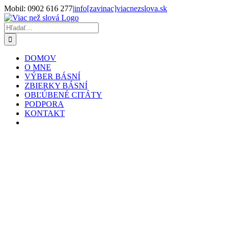
Skip
Mobil: 0902 616 277
|
info[zavinac]viacnezslova.sk
to
Facebook
X
content
Hľadať:
DOMOV
O MNE
VÝBER BÁSNÍ
ZBIERKY BÁSNÍ
OBĽÚBENÉ CITÁTY
PODPORA
KONTAKT