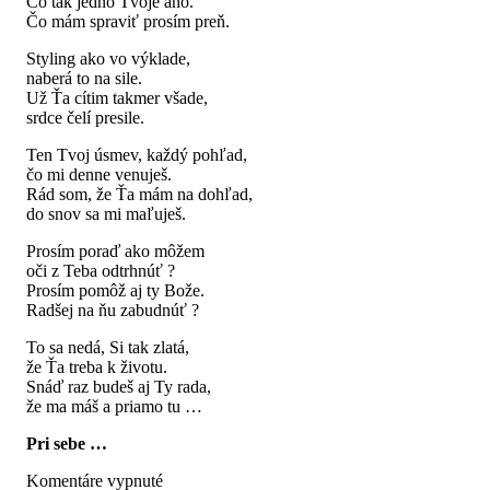
Čo tak jedno Tvoje áno.
Čo mám spraviť prosím preň.
Styling ako vo výklade,
naberá to na sile.
Už Ťa cítim takmer všade,
srdce čelí presile.
Ten Tvoj úsmev, každý pohľad,
čo mi denne venuješ.
Rád som, že Ťa mám na dohľad,
do snov sa mi maľuješ.
Prosím poraď ako môžem
oči z Teba odtrhnúť ?
Prosím pomôž aj ty Bože.
Radšej na ňu zabudnúť ?
To sa nedá, Si tak zlatá,
že Ťa treba k životu.
Snáď raz budeš aj Ty rada,
že ma máš a priamo tu …
Pri sebe …
na
Komentáre vypnuté