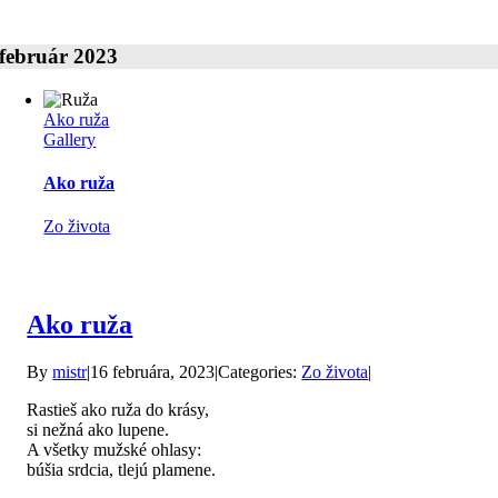
Ty
si
dar
február 2023
Ako ruža
Gallery
Ako ruža
Zo života
Ako ruža
By
mistr
|
16 februára, 2023
|
Categories:
Zo života
|
Rastieš ako ruža do krásy,
si nežná ako lupene.
A všetky mužské ohlasy:
búšia srdcia, tlejú plamene.