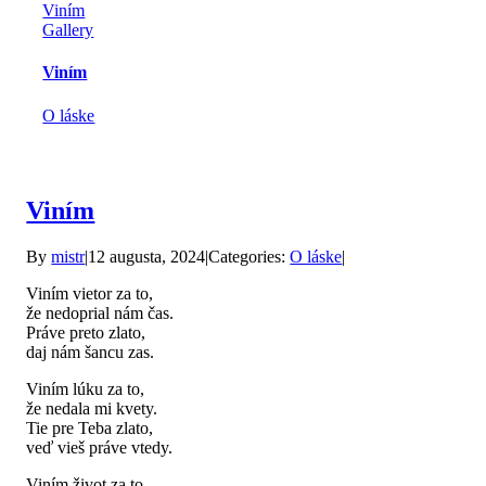
Viním
Gallery
Viním
O láske
Viním
By
mistr
|
12 augusta, 2024
|
Categories:
O láske
|
Viním vietor za to,
že nedoprial nám čas.
Práve preto zlato,
daj nám šancu zas.
Viním lúku za to,
že nedala mi kvety.
Tie pre Teba zlato,
veď vieš práve vtedy.
Viním život za to,