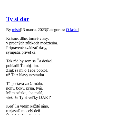
Ty si dar
By
mistr
|
13 marca, 2023
|
Categories:
O láske
|
Krásne, dlhé, tmavé vlasy,
v predných zúbkoch medzierka.
Pripravené zvádzať riasy,
sympatia priveľká.
Tak rád by som sa Ťa dotkol,
pohladil Ťa objatím.
Zrak sa mi o Teba potkol,
už Ťa z hlavy nestratím.
Tá postava zo žurnálu,
nohy, boky, prsia, tvár.
Mám otázku, iba malú,
vieš, že Ty si veľký DAR ?
Keď Ťa vidím každé ráno,
rozjasníš mi celý deň.