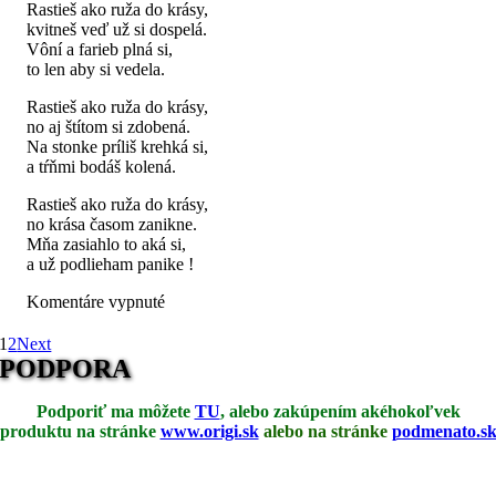
Rastieš ako ruža do krásy,
kvitneš veď už si dospelá.
Vôní a farieb plná si,
to len aby si vedela.
Rastieš ako ruža do krásy,
no aj štítom si zdobená.
Na stonke príliš krehká si,
a tŕňmi bodáš kolená.
Rastieš ako ruža do krásy,
no krása časom zanikne.
Mňa zasiahlo to aká si,
a už podlieham panike !
na
Komentáre vypnuté
Ako
ruža
1
2
Next
PODPORA
Podporiť ma môžete
TU
, alebo zakúpením akéhokoľvek
produktu na stránke
www.origi.sk
alebo na stránke
podmenato.s