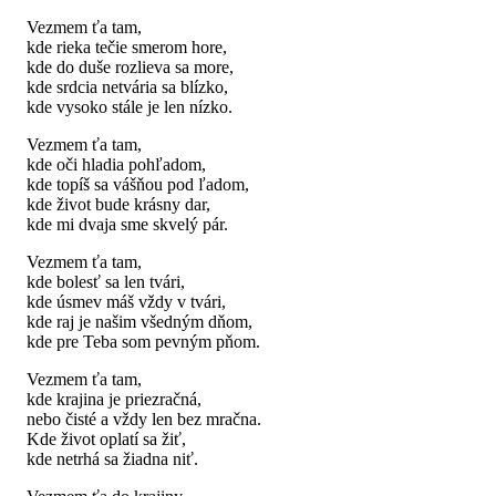
Vezmem ťa tam,
kde rieka tečie smerom hore,
kde do duše rozlieva sa more,
kde srdcia netvária sa blízko,
kde vysoko stále je len nízko.
Vezmem ťa tam,
kde oči hladia pohľadom,
kde topíš sa vášňou pod ľadom,
kde život bude krásny dar,
kde mi dvaja sme skvelý pár.
Vezmem ťa tam,
kde bolesť sa len tvári,
kde úsmev máš vždy v tvári,
kde raj je našim všedným dňom,
kde pre Teba som pevným pňom.
Vezmem ťa tam,
kde krajina je priezračná,
nebo čisté a vždy len bez mračna.
Kde život oplatí sa žiť,
kde netrhá sa žiadna niť.