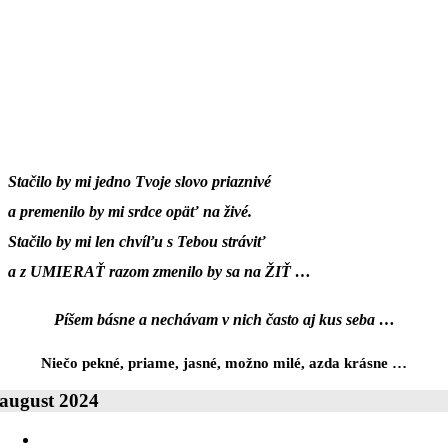
Stačilo by mi jedno Tvoje slovo priaznivé
a premenilo by mi srdce opäť na živé.
Stačilo by mi len chvíľu s Tebou stráviť
a z UMIERAŤ razom zmenilo by sa na ŽIŤ …
Píšem básne a nechávam v nich často aj kus seba …
Niečo pekné, priame, jasné, možno milé, azda krásne …
august 2024