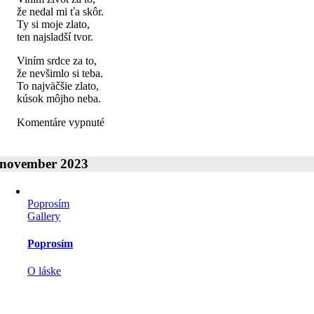
že nedal mi ťa skôr.
Ty si moje zlato,
ten najsladší tvor.
Viním srdce za to,
že nevšimlo si teba.
To najväčšie zlato,
kúsok môjho neba.
na
Komentáre vypnuté
Viním
november 2023
Poprosím
Gallery
Poprosím
O láske