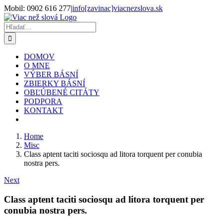
Skip
Mobil: 0902 616 277
|
info[zavinac]viacnezslova.sk
to
Facebook
X
content
Hľadať:
DOMOV
O MNE
VÝBER BÁSNÍ
ZBIERKY BÁSNÍ
OBĽÚBENÉ CITÁTY
PODPORA
KONTAKT
Home
Misc
Class aptent taciti sociosqu ad litora torquent per conubia
nostra pers.
Next
Class aptent taciti sociosqu ad litora torquent per
conubia nostra pers.