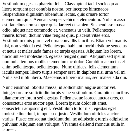
Vestibulum egestas pharetra felis. Class aptent taciti sociosqu ad
litora torquent per conubia nostra, per inceptos himenaeos.
Suspendisse dignissim bibendum lectus, quis ornare tortor
elementum quis. Aenean semper vehicula elementum. Nulla massa
est, faucibus non semper quis, laoreet et sapien. Suspendisse massa
odio, aliquet nec commodo et, venenatis ut velit. Pellentesque
mauris lorem, dictum vitae feugiat quis, placerat vitae eros.
Vestibulum quis purus vel urna convallis faucibus. Etiam vel mauris
nisi, non vehicula est. Pellentesque habitant morbi tristique senectus
et netus et malesuada fames ac turpis egestas. Aliquam leo lorem,
tincidunt sed molestie id, egestas feugiat quam. Aliquam sed ipsum
non nulla tempus mollis elementum ac dolor. Curabitur ac metus et
enim pellentesque pellentesque. Nunc ultrices, felis elementum
iaculis semper, libero turpis semper erat, in dapibus nisi urna vel mi.
Nulla sed nibh libero. Maecenas a libero mauris, sed malesuada dui.
Nunc euismod lobortis massa, id sollicitudin augue auctor vel.
Integer ornare sollicitudin turpis vitae vestibulum. Curabitur faucibus
ullamcorper lorem sed egestas. Pellentesque laoreet auctor eros, et
consectetur eros auctor eget. Lorem ipsum dolor sit amet,
consectetur adipiscing elit. Vestibulum tortor nisi, egestas eget
molestie tincidunt, tempus sed justo. Vestibulum ultricies auctor
varius. Fusce consequat tincidunt dui, ac adipiscing turpis adipiscing
pulvinar. Aliquam erat volutpat. Vivamus eleifend rhoncus nulla in
laoreet.